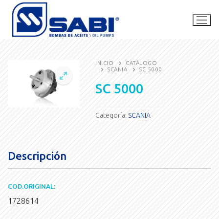
Ir
al
contenido
INICIO
CATÁLOGO
SCANIA
SC 5000
La empresa
SC 5000
Catálogo
Categoría:
SCANIA
SABI Competición
Contacto
Descripción
Buscar
por:
COD.ORIGINAL:
1728614
consultas@bombassabi.com.ar