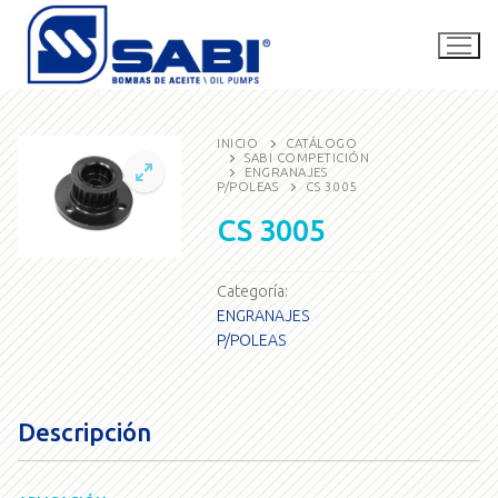
Ir
al
contenido
INICIO
CATÁLOGO
SABI COMPETICIÓN
ENGRANAJES
La empresa
P/POLEAS
CS 3005
CS 3005
Catálogo
SABI Competición
Categoría:
Contacto
ENGRANAJES
P/POLEAS
Buscar
por:
Descripción
consultas@bombassabi.com.ar