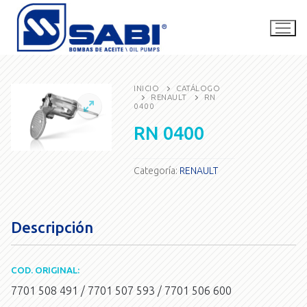
Ir
al
contenido
INICIO
CATÁLOGO
RENAULT
RN
0400
La empresa
RN 0400
Catálogo
SABI Competición
Categoría:
RENAULT
Contacto
Descripción
Buscar
por:
COD. ORIGINAL:
7701 508 491 / 7701 507 593 / 7701 506 600
consultas@bombassabi.com.ar