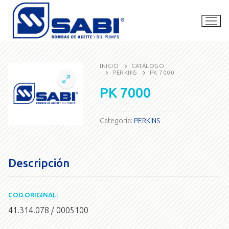
Ir
al
contenido
INICIO
CATÁLOGO
PERKINS
PK 7000
La empresa
PK 7000
Catálogo
Categoría:
PERKINS
SABI Competición
Contacto
Descripción
Buscar
por:
COD.ORIGINAL:
41.314.078 / 0005100
consultas@bombassabi.com.ar