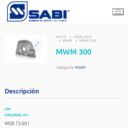
Ir
al
contenido
INICIO
CATÁLOGO
MWM
MWM 300
La empresa
MWM 300
Catálogo
Categoría:
MWM
SABI Competición
Contacto
Descripción
Buscar
por:
GM
ORIGINAL Nº:
MSB 73.001
consultas@bombassabi.com.ar