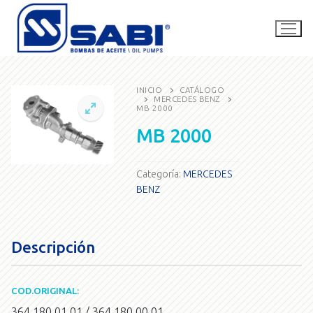
Ir
al
contenido
INICIO
CATÁLOGO
MERCEDES BENZ
MB 2000
La empresa
MB 2000
Catálogo
SABI Competición
Categoría:
MERCEDES
BENZ
Contacto
Buscar
Descripción
por:
COD.ORIGINAL:
consultas@bombassabi.com.ar
364.180.01.01 / 364.180.00.01